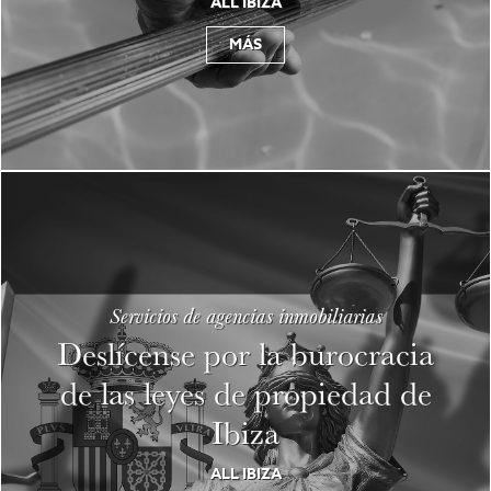
ALL IBIZA
MÁS
Servicios de agencias inmobiliarias
Deslícense por la burocracia
de las leyes de propiedad de
Ibiza
ALL IBIZA