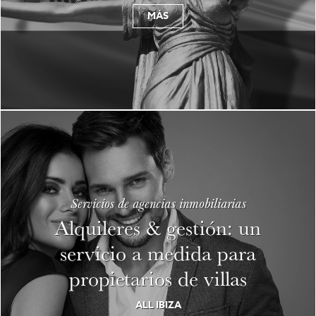
MÁS
Servicios de agencias inmobiliarias
Alquileres & gestión: un
servicio a medida para
propietarios de villas
ALL IBIZA