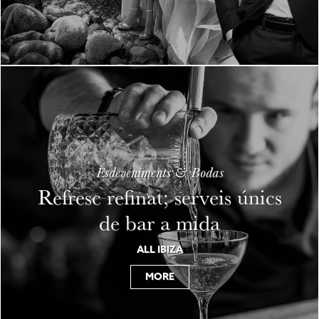
Esdeveniments & Bodas
Refresc refinat; serveis únics
de bar a mida
ALL IBIZA
MORE