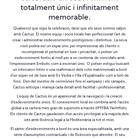
totalment únic i infinitament
memorable.
Qualsevol que sigui la celebració, deixi que els seus somnis salpin
amb Cactus. El nostre equip i socis locals han perfeccionat l'art de
crear i administrar esdeveniments prestigiosos i distintius. La seva
visió podria ser un espai únic per impressionar als clients o
recompensar el personal en luxe i privacitat, o potser un
esdeveniment festiu al moll per a un centenar de convidats amb
l'impressionant Embolic com a escenari únic. O potser estigui buscant
un intercanvi íntim o una reafirmació dels vots matrimonials a bord
d'un súper iot de luxe amb Es Vedrà o l'illa s'Espalmador com a teló de
fons. Des del mestre de cerimònies fins el xampany i els canapès,
Cactus anticipa i maneja cada detall amb facilitat i professionalitat.
L'equip de Cactus és un apassionat de la navegació i la creació
d'esdeveniments únics. El coneixement local es combina amb l'accés
global a la cartera més gran de superiots a través d'MYBA Yachtfolio.
Els clients de Cactus gaudeixen d'un accés privilegiat a la majoria dels
iots amb llicència legal a la Mediterrània ia tot el món.
El xàrter d'esdeveniments a bord és una àrea especialitzada, amb una
sèrie d'assumptes contractuals i de llicències que atendre. El seu