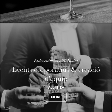
Esdeveniments & Bodas
Events corporatius & creació
d'equip
ALL IBIZA
MORE