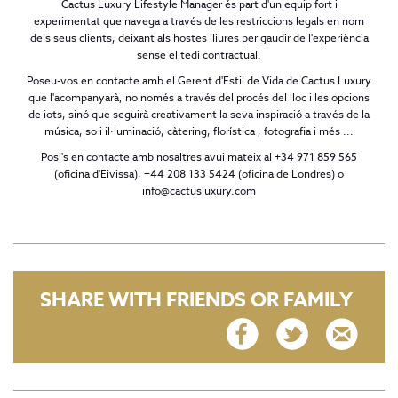
Cactus Luxury Lifestyle Manager és part d'un equip fort i
experimentat que navega a través de les restriccions legals en nom
dels seus clients, deixant als hostes lliures per gaudir de l'experiència
sense el tedi contractual.
Poseu-vos en contacte amb el Gerent d'Estil de Vida de Cactus Luxury
que l'acompanyarà, no només a través del procés del lloc i les opcions
de iots, sinó que seguirà creativament la seva inspiració a través de la
música, so i il·luminació, càtering, florística , fotografia i més ...
Posi's en contacte amb nosaltres avui mateix al +34 971 859 565
(oficina d'Eivissa), +44 208 133 5424 (oficina de Londres) o
info@cactusluxury.com
SHARE WITH FRIENDS OR FAMILY