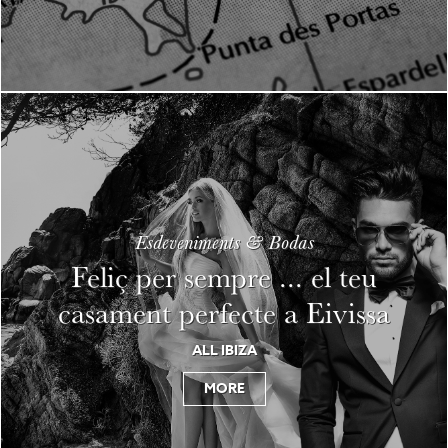
Esdeveniments & Bodas
Feliç per sempre ... el teu
casament perfecte a Eivissa
ALL IBIZA
MORE