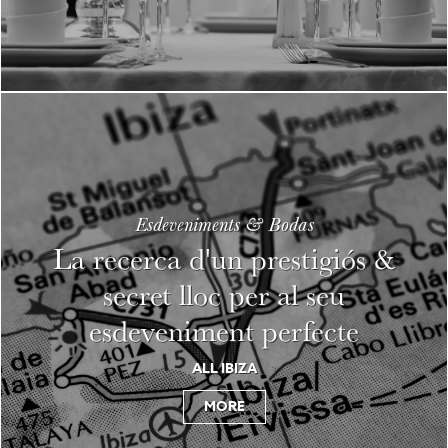
Esdeveniments & Bodas
La recerca d'un prestigiós &
secret lloc per al seu
esdeveniment perfecte
ALL IBIZA
MORE