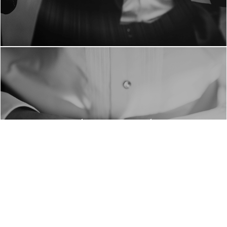
Esdeveniments & Bodas
Funcions privades úniques i
gestionades meticulosament
ALL IBIZA
MORE