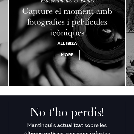
Esdeveniments & Bodas
Capture el moment amb
fotografies i pel·lícules
icòniques
ALL IBIZA
MORE
No t'ho perdis!
Mantingui's actualitzat sobre les
últimes notícies, revisions i ofertes