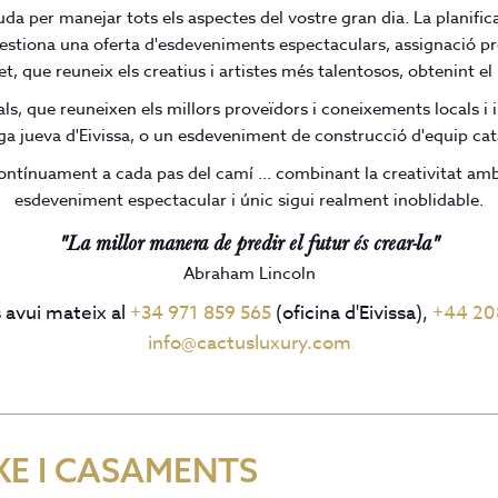
da per manejar tots els aspectes del vostre gran dia. La planificac
stiona una oferta d'esdeveniments espectaculars, assignació pres
, que reuneix els creatius i artistes més talentosos, obtenint el 
, que reuneixen els millors proveïdors i coneixements locals i 
ga jueva d'Eivissa, o un esdeveniment de construcció d'equip cata
tínuament a cada pas del camí ... combinant la creativitat amb e
esdeveniment espectacular i únic sigui realment inoblidable.
"La millor manera de predir el futur és crear-la"
Abraham Lincoln
 avui mateix al
+34 971 859 565
(oficina d'Eivissa),
+44 20
info@cactusluxury.com
XE I CASAMENTS