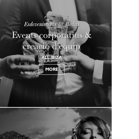
Esdeveniments & Bodas
Events corporatius &
creació d'equip
ALL IBIZA
MORE