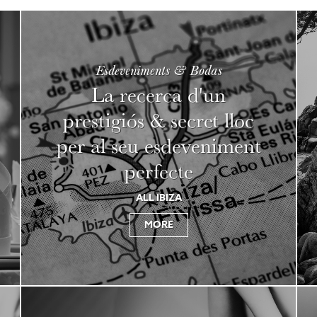
Esdeveniments & Bodas
La recerca d'un
prestigiós & secret lloc
per al seu esdeveniment
perfecte
ALL IBIZA
MORE