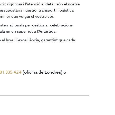
ió rigorosa i l'atenció al detall són el nostre
supostària i gestió, transport i logística
millor que vulgui el vostre cor.
internacionals per gestionar celebracions
là en un super iot a l'Antàrtida.
l luxe i l'excel·lència, garantint que cada
81 335 424
(oficina de Londres) o