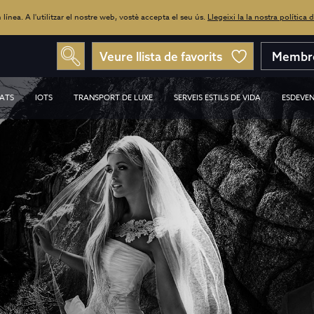
línea. A l'utilitzar el nostre web, vostè accepta el seu ús.
Llegeixi la la nostra política 
Veure llista de favorits
Membre
ATS
IOTS
TRANSPORT DE LUXE
SERVEIS ESTILS DE VIDA
ESDEVEN