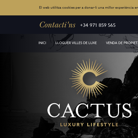
El web utilitza cookies per a donar-li una millor experiència en 
Contacti'ns
+34 971 859 565
INICI
LLOGUER VILLES DE LUXE
VENDA DE PROPIET