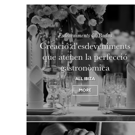
Esdeveniments & Bodas
Creació d'esdeveniments
que atenen la perfecció
gastronòmica
ALL IBIZA
MORE