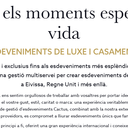
els moments espe
vida
DEVENIMENTS DE LUXE I CASAME
 i exclusius fins als esdeveniments més esplènd
 una gestió multiservei per crear esdeveniments de
a Eivissa, Regne Unit i més enllà.
 ens sentim orgullosos de treballar amb vosaltres per portar idees
 vostre gust, estil, caritat o marca: una experiència veritablem
uip de gestió d'esdeveniments Cactus, combinat amb la nostra exten
s i proveïdors, es compromet a lliurar esdeveniments únics que f
incipi a fi, oferint una gran experiència internacional i coneix