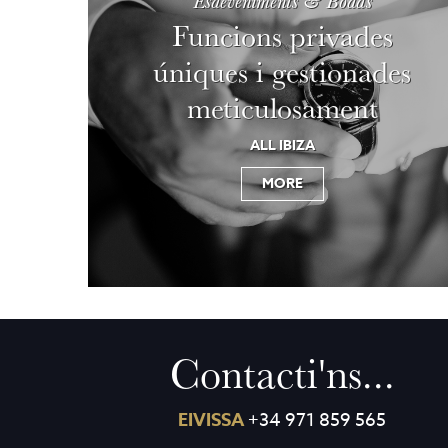
Esdeveniments & Bodas
Funcions privades
úniques i gestionades
meticulosament
ALL IBIZA
MORE
Contacti'ns...
EIVISSA
+34 971 859 565