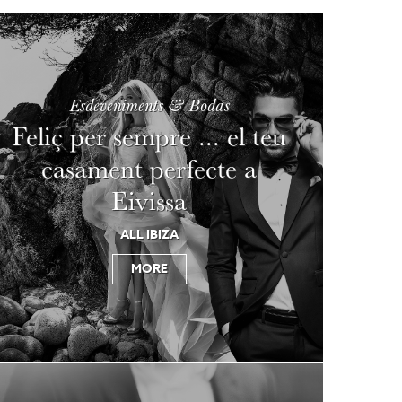
Esdeveniments & Bodas
Feliç per sempre ... el teu
casament perfecte a
Eivissa
ALL IBIZA
MORE