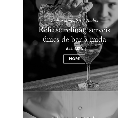
Esdeveniments & Bodas
Refresc refinat; serveis
únics de bar a mida
ALL IBIZA
MORE