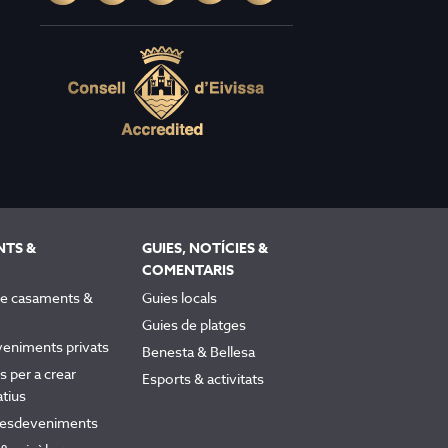
NTS &
GUIES, NOTÍCIES &
COMENTARIS
 de casaments &
Guies locals
Guies de platges
veniments privats
Benesta & Bellesa
 per a crear
Esports & activitats
tius
a esdeveniments