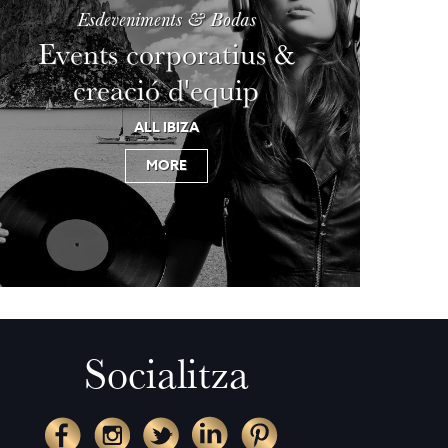
Esdeveniments & Bodas
Events corporatius &
creació d'equip
ALL IBIZA
MORE
Socialitza