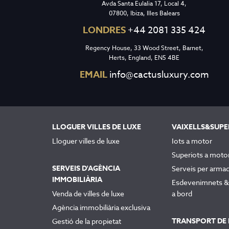
Avda Santa Eulalia 17, Local 4,
07800, Ibiza, Illes Balears
LONDRES
+44 2081 335 424
Regency House, 33 Wood Street, Barnet,
Herts, England, EN5 4BE
EMAIL
info@cactusluxury.com
LLOGUER VILLES DE LUXE
VAIXELLS&SUPE
Lloguer villes de luxe
Iots a motor
Superiots a moto
SERVEIS D'AGÈNCIA
Serveis per arma
IMMOBILIÀRIA
Esdevenimnets & 
Venda de villes de luxe
a bord
Agència immobiliària exclusiva
TRANSPORT DE 
Gestió de la propietat