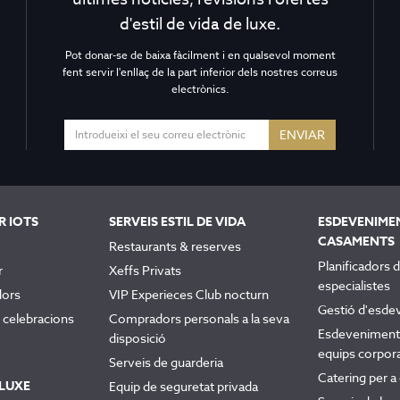
d'estil de vida de luxe.
Pot donar-se de baixa fàcilment i en qualsevol moment
fent servir l'enllaç de la part inferior dels nostres correus
electrònics.
ENVIAR
R IOTS
SERVEIS ESTIL DE VIDA
ESDEVENIME
CASAMENTS
Restaurants & reserves
Planificadors
r
Xeffs Privats
especialistes
dors
VIP Experieces Club nocturn
Gestió d'esde
celebracions
Compradors personals a la seva
Esdeveniments
disposició
equips corpora
Serveis de guarderia
Catering per 
LUXE
Equip de seguretat privada