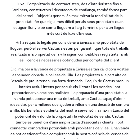
luxe. L'organització de contractistes, des d'interioristes fins a
jardiners, constructors i decoradors de confiança, també forma part
del servei. L'objectiu general és maximitzar la rendibilitat de la
propietat i fer que sigui més difícil per als seus propietaris quan
estiguin lluny o bé com a lloguem a llarg termini o per a un lloguer
més curt de luxe d'Eivissa.
Hi ha requisits legals per considerar a Eivissa amb propietats de
lloguer, però el servei Cactus s'estén per garantir que tots els treballs
realitzats a la propietat de la vila siguin compatibles i registrats, amb
les llicències necessàries obtingudes per compte del client.
El clima per a la venda de propietats a Eivissa és tan càlid com vostès
esperaven donada la bellesa de l'illa. Les propietats a la part alta de
l'escala de preus tenen una forta demanda. L'equip de Cactus pren un
interès actiu i intens per seguir els llistats i les vendes i pot
proporcionar valoracions realistes. La preparació d'una propietat a la
venda pot suposar una mica de treball, amb Cactus capaç d'oferir
idees clau per a millores que ajuden a influir en una decisió de compra
a l'illa. Els beneficis evidents del nostre servei són la maximització del
potencial de valor de la propietat i la velocitat de venda. Cactus
també es beneficia d'una àmplia xarxa d'associats i clients, i pot
connectar compradors potencials amb propietaris de viles. Una venda
es pot gestionar fins a completar amb la nostra agència de vendes de