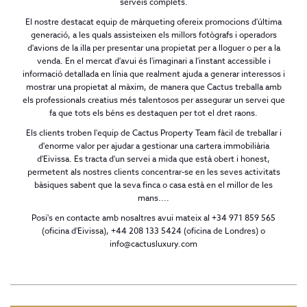
serveis complets.
El nostre destacat equip de màrqueting ofereix promocions d'última
generació, a les quals assisteixen els millors fotògrafs i operadors
d'avions de la illa per presentar una propietat per a lloguer o per a la
venda. En el mercat d'avui és l'imaginari a l'instant accessible i
informació detallada en línia que realment ajuda a generar interessos i
mostrar una propietat al màxim, de manera que Cactus treballa amb
els professionals creatius més talentosos per assegurar un servei que
fa que tots els béns es destaquen per tot el dret raons.
Els clients troben l'equip de Cactus Property Team fàcil de treballar i
d'enorme valor per ajudar a gestionar una cartera immobiliària
d'Eivissa. Es tracta d'un servei a mida que està obert i honest,
permetent als nostres clients concentrar-se en les seves activitats
bàsiques sabent que la seva finca o casa està en el millor de les
mans....
Posi's en contacte amb nosaltres avui mateix al +34 971 859 565
(oficina d'Eivissa), +44 208 133 5424 (oficina de Londres) o
info@cactusluxury.com