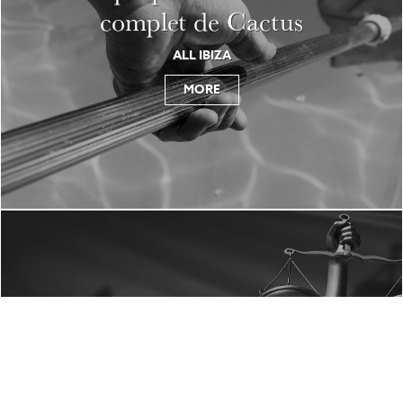
complet de Cactus
ALL IBIZA
MORE
Serveis d'agències immobiliàries
Desglossat per la burocracia
de les lleis de propietat