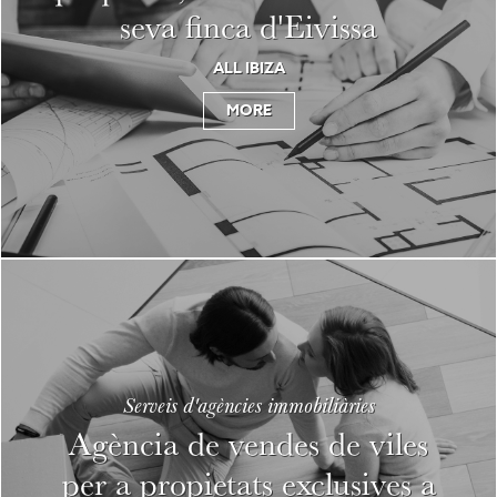
seva finca d'Eivissa
ALL IBIZA
MORE
Serveis d'agències immobiliàries
Agència de vendes de viles
per a propietats exclusives a